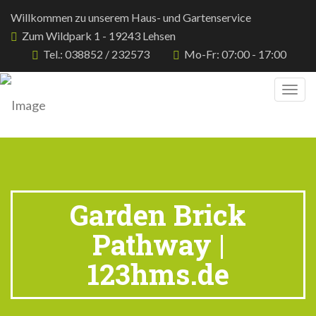
Willkommen zu unserem Haus- und Gartenservice
Zum Wildpark 1 - 19243 Lehsen
Tel.: 038852 / 232573
Mo-Fr: 07:00 - 17:00
Togg
navig
Garden Brick
Pathway |
123hms.de