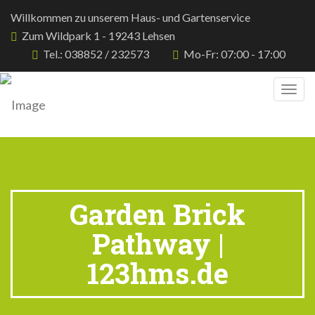
Willkommen zu unserem Haus- und Gartenservice
Zum Wildpark 1 - 19243 Lehsen
Tel.: 038852 / 232573
Mo-Fr: 07:00 - 17:00
Togg
navig
Garden Brick
Pathway |
123hms.de