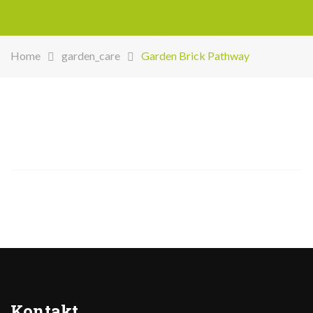
Home
garden_care
Garden Brick Pathway
Kontakt