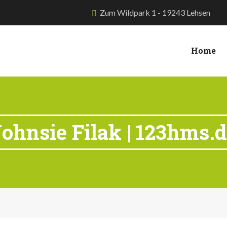
Zum Wildpark 1 - 19243 Lehsen
Home
ohnsie Filak | 123hms.