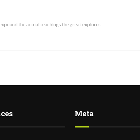
 expound the actual teachings the great explorer.
ices
Meta