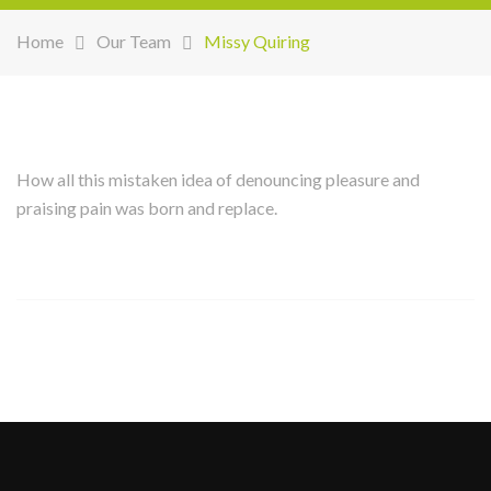
Home
Our Team
Missy Quiring
How all this mistaken idea of denouncing pleasure and
praising pain was born and replace.