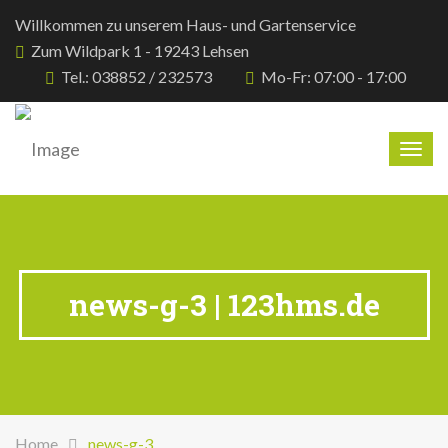
Willkommen zu unserem Haus- und Gartenservice
Zum Wildpark 1 - 19243 Lehsen
Tel.: 038852 / 232573
Mo-Fr: 07:00 - 17:00
Togg
navig
news-g-3 | 123hms.de
Home
news-g-3