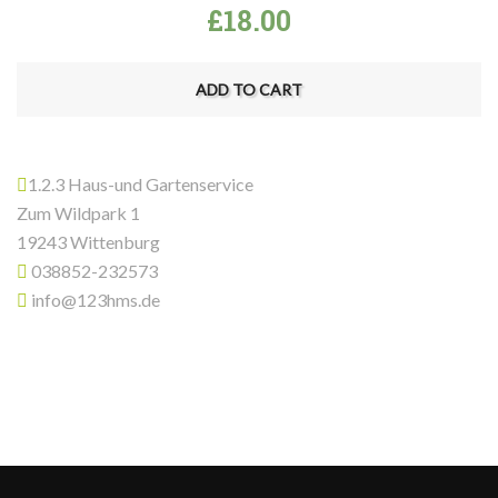
£
18.00
ADD TO CART
1.2.3 Haus-und Gartenservice
Zum Wildpark 1
19243 Wittenburg
038852-232573
info@123hms.de