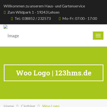
Willkommen zu unserem Haus- und Gartenservice
Zum Wildpark 1 - 19243 Lehsen
Tel.: 038852 / 232573
Mo-Fr: 07:00 - 17:00
Togg
navig
Woo Logo | 123hms.de
Home
Clothing
Woo Logo