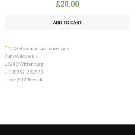
£
20.00
ADD TO CART
1.2.3 Haus-und Gartenservice
Zum Wildpark 1
19243 Wittenburg
038852-232573
info@123hms.de