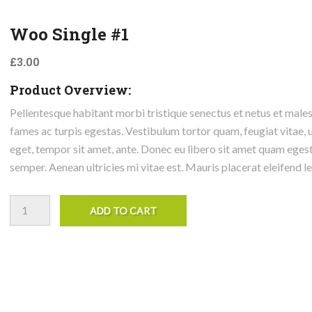
Woo Single #1
£
3.00
Product Overview:
Pellentesque habitant morbi tristique senectus et netus et male
fames ac turpis egestas. Vestibulum tortor quam, feugiat vitae, u
eget, tempor sit amet, ante. Donec eu libero sit amet quam eges
semper. Aenean ultricies mi vitae est. Mauris placerat eleifend le
Woo Single #1 quantity
ADD TO CART