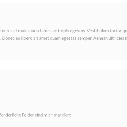
t netus et malesuada fames ac turpis egestas. Vestibulum tortor q
nte. Donec eu libero sit amet quam egestas semper. Aenean ultricies 
forderliche Felder sind mit
*
markiert