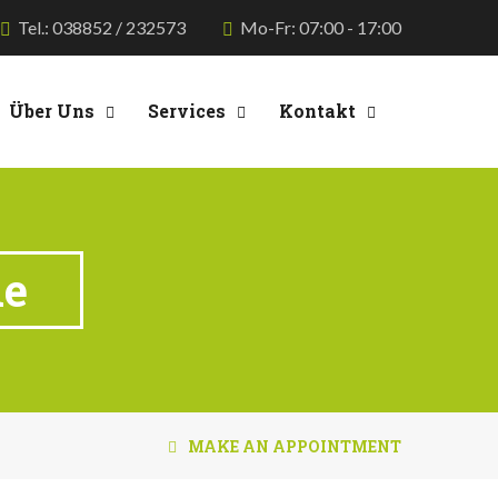
Tel.: 038852 / 232573
Mo-Fr: 07:00 - 17:00
Über Uns
Services
Kontakt
de
MAKE AN APPOINTMENT