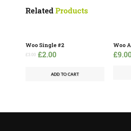
Related
Products
Woo Single #2
Woo A
£
2.00
£
9.0
£
3.00
ADD TO CART