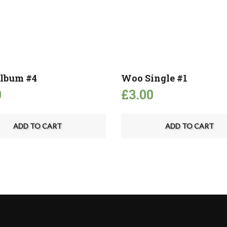
lbum #4
Woo Single #1
0
£
3.00
ADD TO CART
ADD TO CART