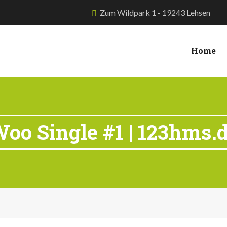
Zum Wildpark 1 - 19243 Lehsen
Home
oo Single #1 | 123hms.