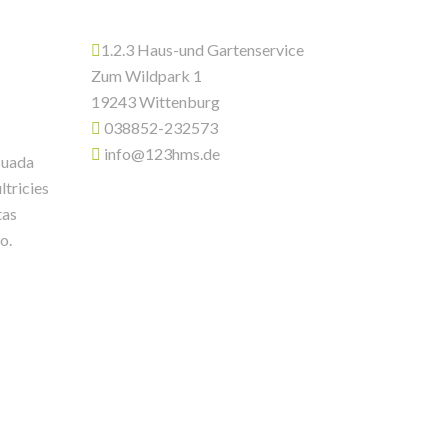
1.2.3 Haus-und Gartenservice
Zum Wildpark 1
19243 Wittenburg
038852-232573
info@123hms.de
suada
ltricies
tas
o.