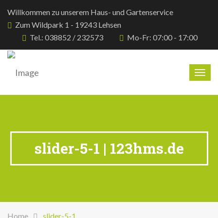
Willkommen zu unserem Haus- und Gartenservice
Zum Wildpark 1 - 19243 Lehsen
Tel.: 038852 / 232573
Mo-Fr: 07:00 - 17:00
Togg
navig
slider-5-1 | 123hms.de
Home
slider-5-1