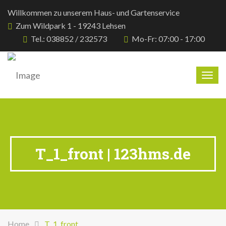
Willkommen zu unserem Haus- und Gartenservice
Zum Wildpark 1 - 19243 Lehsen
Tel.: 038852 / 232573
Mo-Fr: 07:00 - 17:00
Togg
navig
T_1_front | 123hms.de
Home
T_1_front