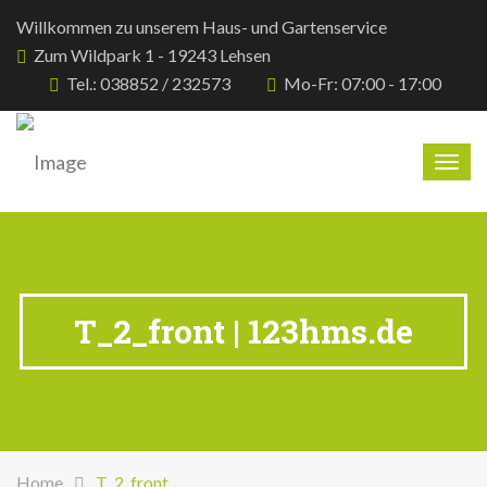
Willkommen zu unserem Haus- und Gartenservice
Zum Wildpark 1 - 19243 Lehsen
Tel.: 038852 / 232573
Mo-Fr: 07:00 - 17:00
Togg
navig
T_2_front | 123hms.de
Home
T_2_front