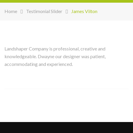
Home
Testimonial Slider
James Vilton
Landshaper Company is professional, creative and
knowledgeable. Dwayne our designer was patient,
accommodating and experienced.