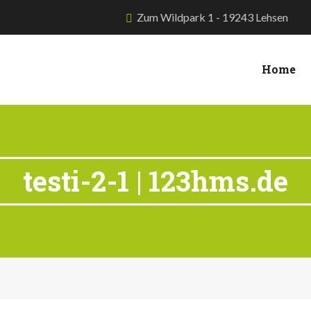
Zum Wildpark 1 - 19243 Lehsen
Home
testi-2-1 | 123hms.de