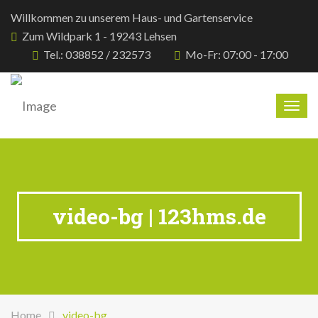
Willkommen zu unserem Haus- und Gartenservice
Zum Wildpark 1 - 19243 Lehsen
Tel.: 038852 / 232573
Mo-Fr: 07:00 - 17:00
Togg
navig
video-bg | 123hms.de
Home
video-bg